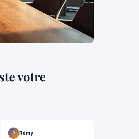
te votre
Rémy
R