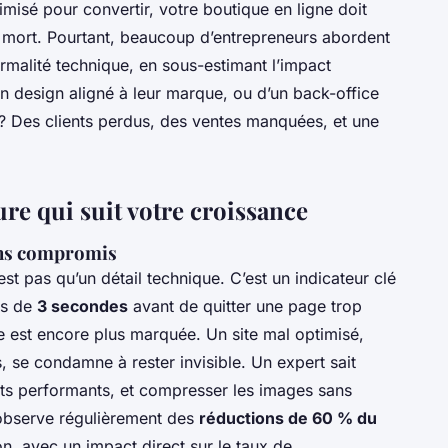
misé pour convertir, votre boutique en ligne doit
s mort. Pourtant, beaucoup d’entrepreneurs abordent
rmalité technique, en sous-estimant l’impact
’un design aligné à leur marque, ou d’un back-office
at ? Des clients perdus, des ventes manquées, et une
re qui suit votre croissance
sans compromis
st pas qu’un détail technique. C’est un indicateur clé
ns de
3 secondes
avant de quitter une page trop
ce est encore plus marquée. Un site mal optimisé,
, se condamne à rester invisible. Un expert sait
nts performants, et compresser les images sans
n observe régulièrement des
réductions de 60 % du
n, avec un impact direct sur le taux de