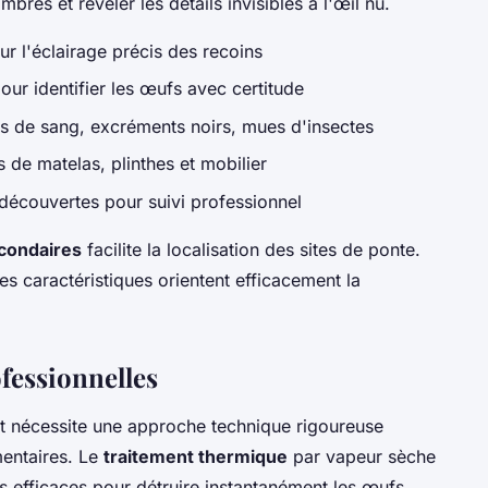
bres et révéler les détails invisibles à l'œil nu.
r l'éclairage précis des recoins
ur identifier les œufs avec certitude
es de sang, excréments noirs, mues d'insectes
 de matelas, plinthes et mobilier
écouvertes pour suivi professionnel
condaires
facilite la localisation des sites de ponte.
es caractéristiques orientent efficacement la
fessionnelles
it nécessite une approche technique rigoureuse
entaires. Le
traitement thermique
par vapeur sèche
us efficaces pour détruire instantanément les œufs