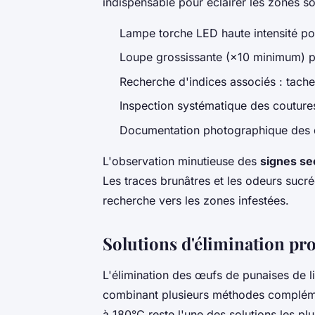
indispensable pour éclairer les zones som
Lampe torche LED haute intensité pou
Loupe grossissante (×10 minimum) po
Recherche d'indices associés : tach
Inspection systématique des coutures
Documentation photographique des d
L'observation minutieuse des
signes se
Les traces brunâtres et les odeurs sucré
recherche vers les zones infestées.
Solutions d'élimination pro
L'élimination des œufs de punaises de l
combinant plusieurs méthodes complém
à 180°C reste l'une des solutions les pl