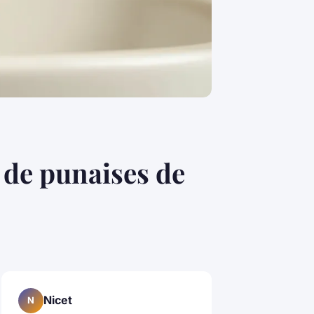
 de punaises de
Nicet
N